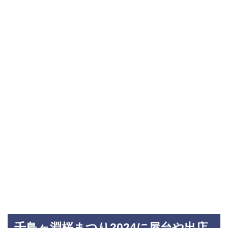
千鳥ヶ淵桜まつり2024に屋台や出店