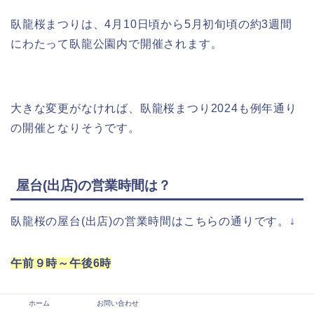
臥龍桜まつりは、4月10日頃から5月初旬頃の約3週間
にわたって臥龍公園内で開催されます。
大きな変更がなければ、臥龍桜まつり2024も例年通り
の開催となりそうです。
屋台(出店)の営業時間は？
臥龍桜の屋台(出店)の営業時間はこちらの通りです。↓
午前９時～午後6時
ホーム
お問い合わせ
ライトアップはないため、多くの屋台が夕方には店を