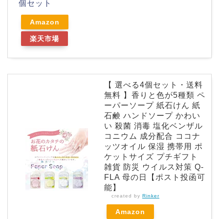
個セット
Amazon
楽天市場
【 選べる4個セット・送料
無料 】香りと色が5種類 ペ
ーパーソープ 紙石けん 紙
石鹸 ハンドソープ かわい
い 殺菌 消毒 塩化ベンザル
コニウム 成分配合 ココナ
ッツオイル 保湿 携帯用 ポ
ケットサイズ プチギフト
雑貨 防災 ウイルス対策 Q-
FLA 母の日【ポスト投函可
能】
created by
Rinker
Amazon