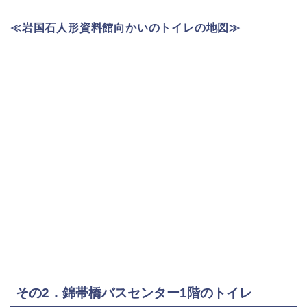
≪岩国石人形資料館向かいの
トイレ
の地図≫
その2．錦帯橋バスセンター1階のトイレ