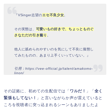
『VSinger志望の
エセ不良少女
。
その実態は、
可愛いもの好きで、ちょっとものぐ
さなただの引き籠り
。
他人に舐められやすいのを気にして不良に擬態し
てみたものの、あまり上手くいっていない。』
引用：https://vee-official.jp/talent/amakomo-
linon/
その証拠に、初めての生配信では「
ワルだ！
」「
全く
緊張もしてない！
」と言いながらか声が震えていると
ころを視聴者に突っ込まれるシーンもありましたよ