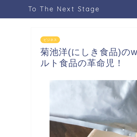
To The Next Stage
ビジネス
菊池洋(にしき食品)のw
ルト食品の革命児！