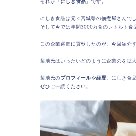
それが『
にしき食品
』です。
にしき食品は元々宮城県の佃煮屋さんでし
そして今では年間3000万食のレトルト
この企業躍進に貢献したのが、今回紹介
菊池氏はいったいどのように企業のを拡
菊池氏の
プロフィール
や
経歴
、にしき食
ぜひご一読ください。