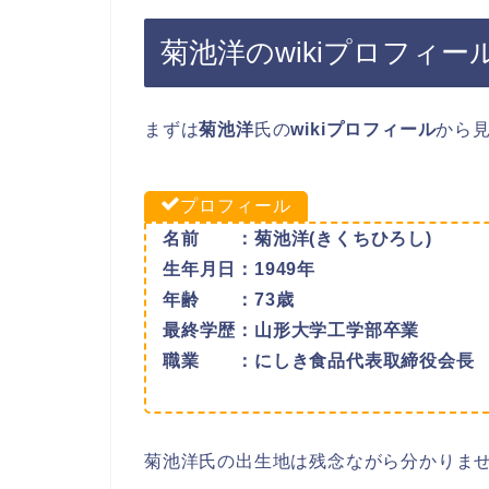
菊池洋のwikiプロフィー
まずは
菊池洋
氏の
wikiプロフィール
から
プロフィール
名前
：菊池洋(きくちひろし)
生年月日：1949年
年齢 ：73歳
最終学歴：山形大学工学部卒業
職業 ：
にしき食品代表取締役会長
菊池洋氏の出生地は残念ながら分かりま